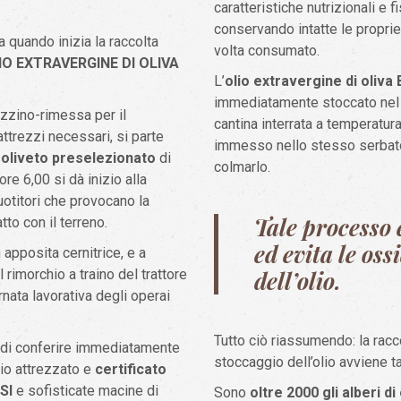
caratteristiche nutrizionali e fi
conservando intatte le proprie
a quando inizia la raccolta
volta consumato.
IO EXTRAVERGINE DI OLIVA
L’
olio extravergine di oliv
immediatamente stoccato nel s
azzino-rimessa per il
cantina interrata a temperatura
attrezzi necessari, si parte
immesso nello stesso serbatoio
n
oliveto preselezionato
di
colmarlo.
ore 6,00 si dà inizio alla
otitori che provocano la
Tale processo 
tto con il terreno.
ed evita le oss
 apposita cernitrice, e a
rimorchio a traino del trattore
dell’olio.
rnata lavorativa degli operai
Tutto ciò riassumendo: la racco
po di conferire immediatamente
stoccaggio dell’olio avviene t
toio attrezzato e
certificato
SI
e sofisticate macine di
Sono
oltre 2000 gli alberi di