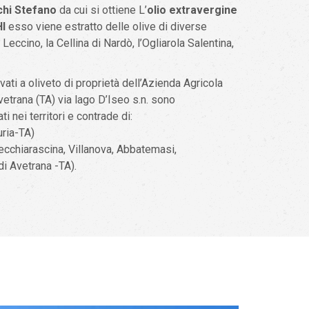
chi Stefano
da cui si ottiene L’
olio extravergine
I
esso viene estratto delle olive di diverse
 Leccino, la Cellina di Nardò, l’Ogliarola Salentina,
tivati a oliveto di proprietà dell’Azienda Agricola
etrana (TA) via lago D’Iseo s.n. sono
i nei territori e contrade di:
uria-TA)
ecchiarascina, Villanova, Abbatemasi,
i Avetrana -TA).