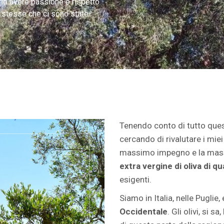
rio avere passione e rispetto
le stesse che ci sono state
Tenendo conto di tutto ques
cercando di rivalutare i miei 
massimo impegno e la massi
extra vergine di oliva di qu
esigenti.
Siamo in Italia, nelle Puglie
Occidentale
. Gli olivi, si