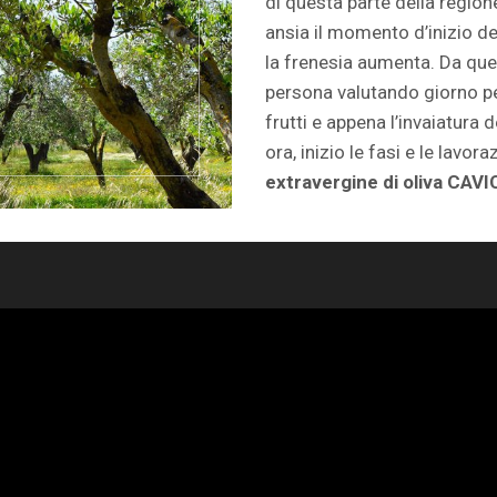
di questa parte della region
ansia il momento d’inizio de
la frenesia aumenta. Da qu
persona valutando giorno pe
frutti e appena l’invaiatura 
ora, inizio le fasi e le lavo
extravergine di oliva CAV