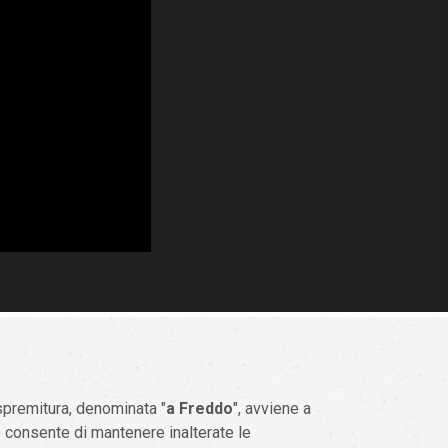
spremitura, denominata "
a Freddo
", avviene a
e consente di mantenere inalterate le