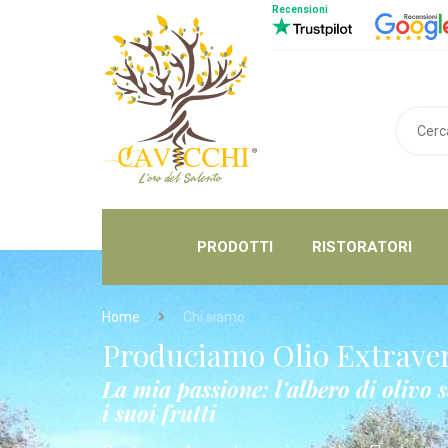
Recensioni
PRODOTTI
RISTORATORI
Home
Chi siamo
Produciamo Olio Extraver
La mia passione: l’albero di olivo 
i suoi frutti