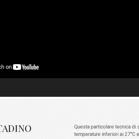
NTADINO
Questa particolare tecnica di 
temperature inferiori ai 27°C 