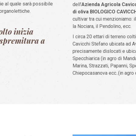
zie al quale sarà possibile
dell’
Azienda Agricola Cavic
organolettiche.
di oliva BIOLOGICO CAVICCH
cultivar tra cui menzioniamo: il
la Nociara, il Pendolino, ecc.
olto inizia
I circa 20 ettari di terreno col
 spremitura a
Cavicchi Stefano ubicata ad Av
precisamente dislocati e ubicat
Specchiarica (in agro di Mand
Marina, Strazzati, Papanni, Sp
Chiepocasanova ecc..(in agro d