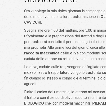
Ora vi spiego la mia tipica giornata in campagna d
delle mie olive fino alla loro trasformazione in
OL
CAVICCHI
.
Sveglia alle ore 4,00 del mattino, ore 5,00 in mag
rifornimento e la preparazione dei trattori e degli 
per trasferirsi con tutto il personale agricolo in u
mia proprietà. Alle prime luci del giorno, circa alle 
raccolta meccanica delle olive
con moderni scu
caduta delle stesse su reti ed evitano il loro conta
Le olive, cadute sulle reti, vengono defogliate con
mezzo nastro trasportatore vengono trasferite sul 
fin quando lo stesso è colmo o è al termine la gio
agricoli.
Finito il carico del rimorchio, io stesso mi occu
il trattore con il carico di olive raccolte in un fran
BIOLOGICO
che, con moderni macchinari
PIERALI