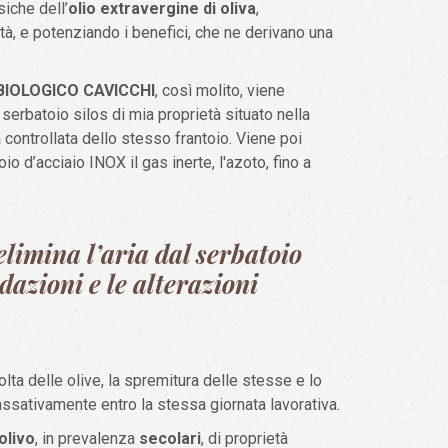
siche dell’
olio extravergine di oliva
,
tà, e potenziando i benefici, che ne derivano una
a BIOLOGICO CAVICCHI
, così molito, viene
erbatoio silos di mia proprietà situato nella
 controllata dello stesso frantoio. Viene poi
 d’acciaio INOX il gas inerte, l'azoto, fino a
elimina l’aria dal serbatoio
idazioni e le alterazioni
lta delle olive, la spremitura delle stesse e lo
assativamente entro la stessa giornata lavorativa.
 olivo
, in prevalenza
secolari
, di proprietà