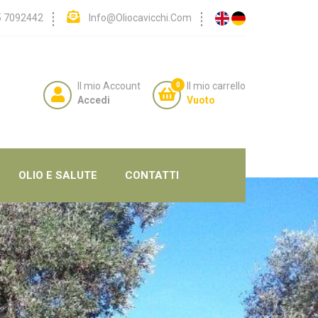
5 7092442
Info@oliocavicchi.com
Il mio Account
Il mio carrello
0
Accedi
Vuoto
OLIO E SALUTE
CONTATTI