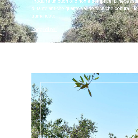
Produrre un buon olio non è semplice. E' necessa
di tante antiche quanto valide tecniche colturali, 
tramandate. …
Leggi di più