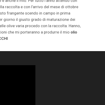
e e anche il mio. Per tutto l’anno attendo con
lla raccolta e con l’arrivo del mese di ottobre
esto frangente scendo in campo in prima
r giorno il giusto grado di maturazione dei
delle olive varia procedo con la raccolta. Hanno,
razioni che mi porteranno a produrre il mio
olio
ICCHI