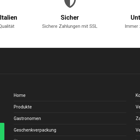
Italien
Sicher
Un
Qualität
Sichere Zahlungen mit SSL
Immer 
Home
K
Produkte
V
Gastronomen
Z
Geschenkverpackung
V