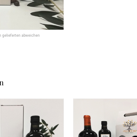
 gelieferten abweichen
n