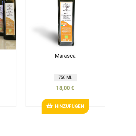
Marasca
750 ML
18,00 €
HINZUFÜGEN