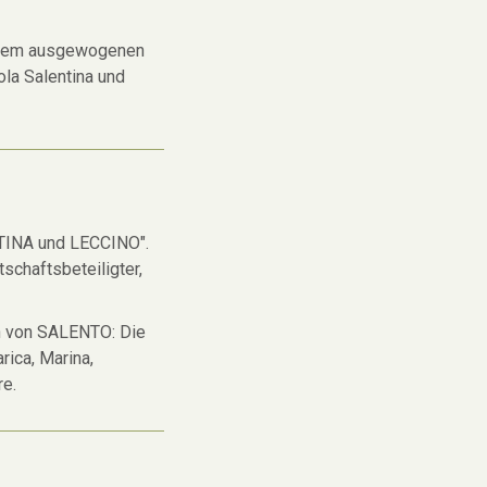
 einem ausgewogenen
rola Salentina und
TINA und LECCINO".
rtschaftsbeteiligter,
 von SALENTO: Die
rica, Marina,
re.