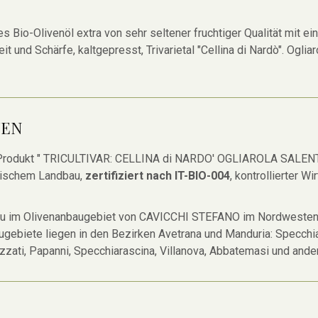
s Bio-Olivenöl extra von sehr seltener fruchtiger Qualität mit
eit und Schärfe, kaltgepresst, Trivarietal "Cellina di Nardò". Oglia
TEN
rodukt " TRICULTIVAR: CELLINA di NARDO' OGLIAROLA SALEN
gischem Landbau,
zertifiziert nach IT-BIO-004
, kontrollierter Wi
u im Olivenanbaugebiet von CAVICCHI STEFANO im Nordwesten
ugebiete liegen in den Bezirken Avetrana und Manduria: Specchia
zati, Papanni, Specchiarascina, Villanova, Abbatemasi und ande