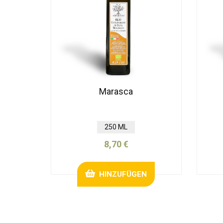
Marasca
250 ML
8,70 €
HINZUFÜGEN