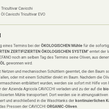
 Tricultivar Cavicchi
 Öl Cavicchi Tricultivar EVO
M
g eines Termins bei der
ÖKOLOGISCHEN Mühle
für die soforti
RTEN ZERTIFIZIERTEN ÖKOLOGISCHEN SYSTEM
" erntet der 
EFANO noch am selben Tag des Termins seine Oliven, aus dene
-ÖL
gewonnen wird.
t Netzen und mechanischen Schüttlern geerntet, die den Baum sc
fallen, oder mit einem Schüttler direkt im Baum. Nachdem die Ol
iermaschinen entblättert wurden, werden sie sofort mit Hilfe von
 der Azienda Agricola CAVICCHI verladen und zu der auf die
bio
isierten Mühle transportiert. Dort werden sie in atmungsaktiven
gert und anschließend in die Waschtanks der
kontinuierlichen 
t das Pressen der CAVICCHI
ORGANIC-Oliven
.