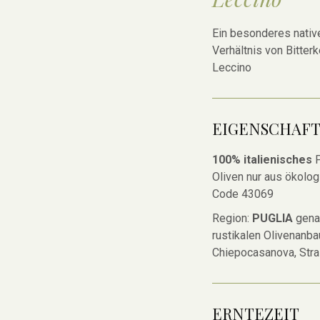
Ein besonderes native
Verhältnis von Bitterk
Leccino
EIGENSCHAF
100% italienisches
P
Oliven nur aus ökolo
Code 43069
Region:
PUGLIA
gena
rustikalen Olivenanba
Chiepocasanova, Straz
ERNTEZEIT